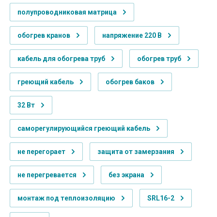
полупроводниковая матрица
обогрев кранов
напряжение 220 В
кабель для обогрева труб
обогрев труб
греющий кабель
обогрев баков
32 Вт
саморегулирующийся греющий кабель
не перегорает
защита от замерзания
не перегревается
без экрана
монтаж под теплоизоляцию
SRL16-2