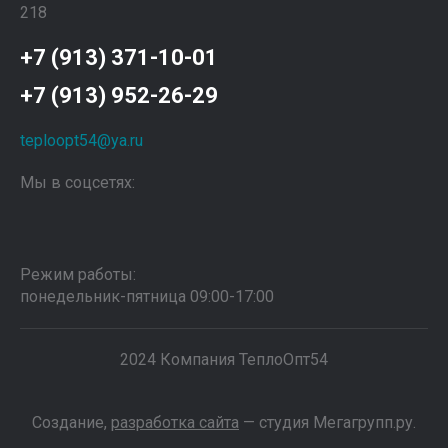
218
+7 (913) 371-10-01
+7 (913) 952-26-29
teploopt54@ya.ru
Мы в соцсетях:
Режим работы:
понедельник-пятница 09:00-17:00
2024 Компания ТеплоОпт54
Создание,
разработка сайта
— студия Мегагрупп.ру.