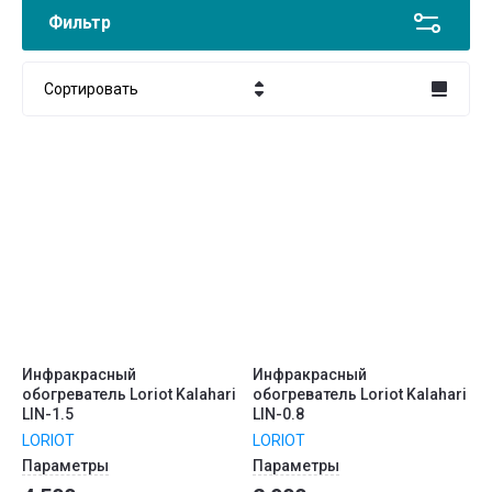
Фильтр
Сортировать
Цена - убывание
Цена - возрастание
Название - Я-А
Название - А-Я
Инфракрасный
Инфракрасный
обогреватель Loriot Kalahari
обогреватель Loriot Kalahari
LIN-1.5
LIN-0.8
LORIOT
LORIOT
Параметры
Параметры