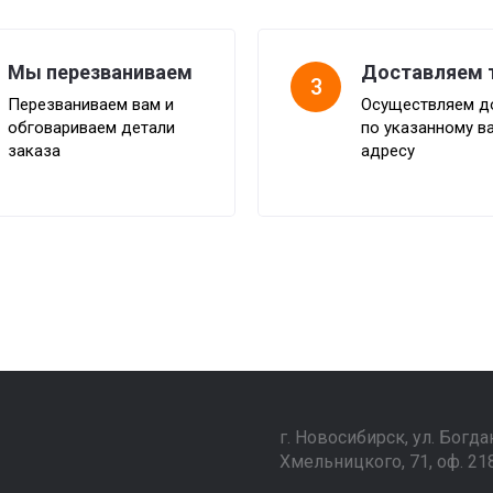
Мы перезваниваем
Доставляем 
3
Перезваниваем вам и
Осуществляем д
обговариваем детали
по указанному в
заказа
адресу
г. Новосибирск, ул. Богда
Хмельницкого, 71, оф. 21