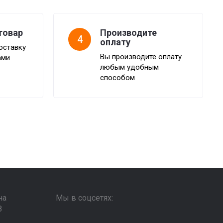
товар
Производите
4
оплату
оставку
Вы производите оплату
ами
любым удобным
способом
на
Мы в соцсетях:
8