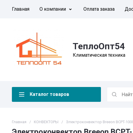
Главная
О компании
Оплата заказа
Дос
ТеплоОпт54
Климатическая техника
Каталог товаров
Главная
/
КОНВЕКТОРЫ
/
Электроконвектор Breeon BCPT-100
Электроконвектор Breeon BCPT