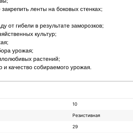
вы;
 закрепить ленты на боковых стенках;
у от гибели в результате заморозков;
зяйственных культур;
ая;
бора урожая;
плолюбивых растений;
о и качество собираемого урожая.
10
Резистивная
29