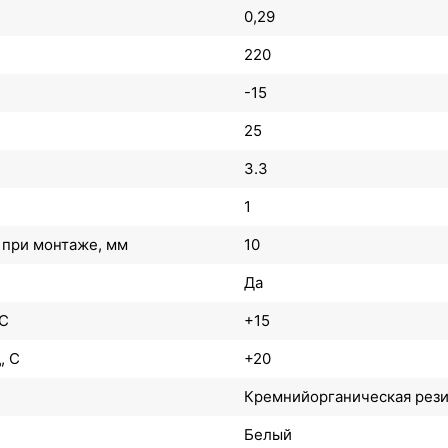
0,29
220
-15
25
3.3
1
 при монтаже, мм
10
Да
 С
+15
, С
+20
Кремнийорганическая рез
Белый