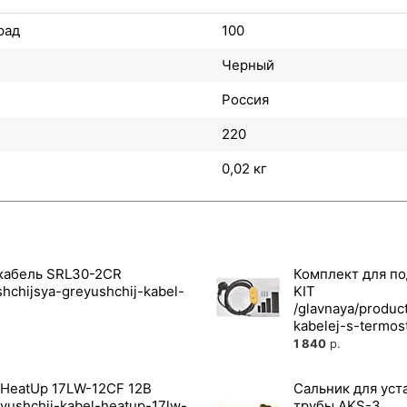
рад
100
Черный
Россия
220
0,02 кг
кабель SRL30-2CR
Комплект для п
KIT
1 840
р.
HeatUp 17LW-12CF 12В
Сальник для уст
трубы AKS-3