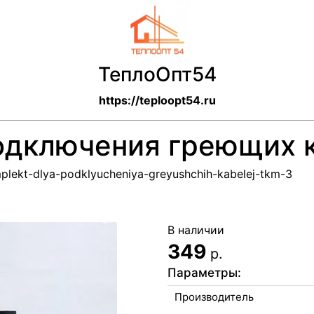
ТеплоОпт54
https://teploopt54.ru
одключения греющих 
mplekt-dlya-podklyucheniya-greyushchih-kabelej-tkm-3
В наличии
349
р.
Параметры:
Производитель