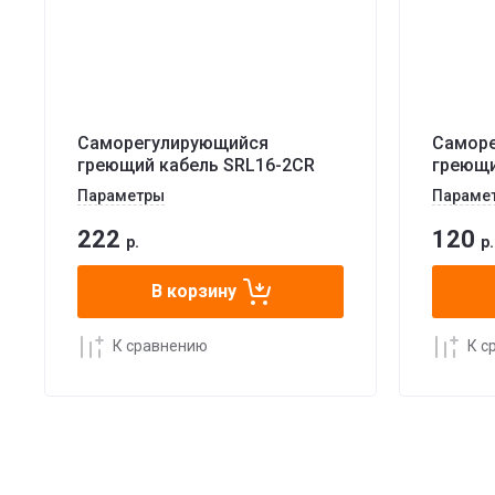
Саморегулирующийся
Самор
греющий кабель SRL16-2CR
греющи
Параметры
Параме
222
120
р.
р.
В корзину
К сравнению
К с