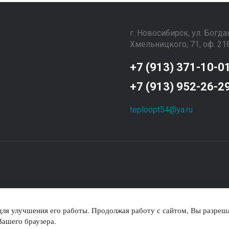
г. Новосибирск, ул. Богда
Хмельницкого, 71, оф. 21
+7 (913) 371-10-0
+7 (913) 952-26-2
teploopt54@ya.ru
 для улучшения его работы. Продолжая работу с сайтом, Вы разреша
еристики, представленные на сайте, не являются публичной офертой, оп
Вашего браузера.
точной информации о наличии и стоимости товара, пожалуйста, обращ