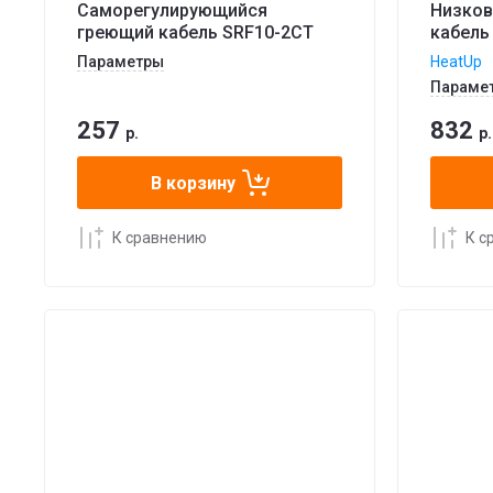
Саморегулирующийся
Низков
греющий кабель SRF10-2CT
кабель
Параметры
HeatUp
Параме
257
832
р.
р.
В корзину
К сравнению
К с