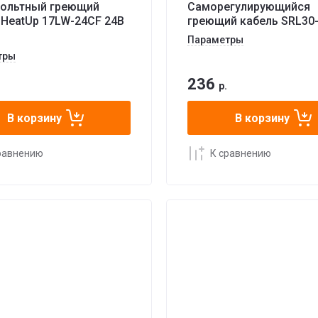
ольтный греющий
Саморегулирующийся
 HeatUp 17LW-24CF 24В
греющий кабель SRL30
Параметры
тры
236
р.
В корзину
В корзину
равнению
К сравнению