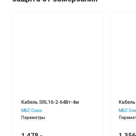
Кабель SRL16-2-64Вт-4м
Кабель
МБС Союз
МБС Со
Параметры
Параме
1 478
1 356