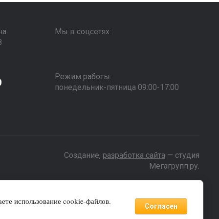
на
Мы в соцсетях:
8
1
Режим работы:
9
понедельник-пятница 09:00-17:00
Создание,
разработка сайта
— студия
Мегагрупп.ру.
ете использование cookie-файлов.
ределяемой положениями Статьи 437 (2) ГК РФ, а
Согласен
айтесь по нашим телефонам.