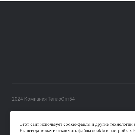
2024 Компания ТеплоОпт54
Этот сайт использует cookie-файлы и другие технологии
Данные о товарах и услугах, включая цены и технические характ
Вы всегда можете отключить файлы cookie в настройках 
носят исключительно информационный характер. Для получения 