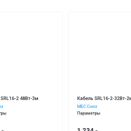
 SRL16-2 48Вт-3м
Кабель SRL16-2-32Вт-2
юз
МБС Союз
тры
Параметры
1 234