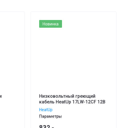
Новинка
м
Низковольтный греющий
кабель HeatUp 17LW-12CF 12В
HeatUp
Параметры
832