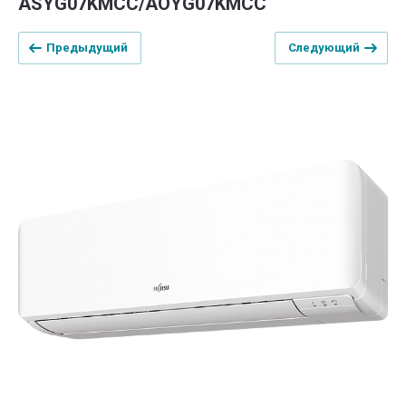
ASYG07KMCC/AOYG07KMCC
Предыдущий
Следующий