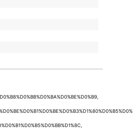
2%D0%B8%D0%BB%D0%BA%D0%BE%D0%B9
,
F+%D0%BE%D0%B1%D0%BE%D0%B3%D1%80%D0%B5%D0
B0%D0%B1%D0%B5%D0%BB%D1%8C
,