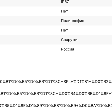
IP67
Нет
Полиолефин
Нет
Снаружи
Россия
0%D0%B1%D0%B5%D0%BB%D1%8C+SRL+%D1%81+%D0%B
D0%B1%D0%B5%D0%BB%D1%8C+%D0%B4%D0%BB%D1%8
0%D0%B5%D1%8E%D1%89%D0%B8%D0%B9+%D0%BA%D0%