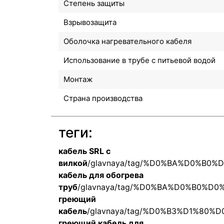
Степень защиты
Взрывозащита
Оболочка нагревательного кабеля
Использование в трубе с питьевой водой
Монтаж
Страна производства
теги:
кабель SRL с
вилкой
/glavnaya/tag/%D0%BA%D0%B
кабель для обогрева
труб
/glavnaya/tag/%D0%BA%D0%B0%
греющий
кабель
/glavnaya/tag/%D0%B3%D1%8
греющий кабель для