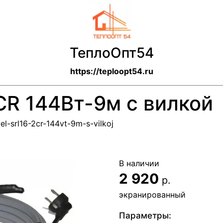
ТеплоОпт54
https://teploopt54.ru
CR 144Вт-9м с вилкой
el-srl16-2cr-144vt-9m-s-vilkoj
В наличии
2 920
р.
экранированный
Параметры: