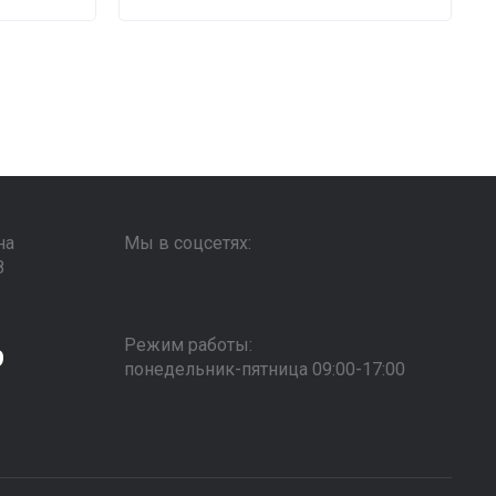
на
Мы в соцсетях:
8
1
Режим работы:
9
понедельник-пятница 09:00-17:00