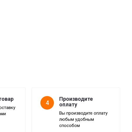
товар
Производите
4
оплату
оставку
Вы производите оплату
ами
любым удобным
способом