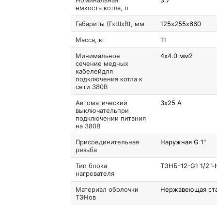
Номинальная
3.7
емкость котла, л
Габариты (ГхШхВ), мм
125х255х660
Масса, кг
11
Минимальное
4х4.0 мм2
сечение медных
кабелейдля
подключения котла к
сети 380В
Автоматический
3х25 А
выключательпри
подключении питания
на 380В
Присоединительная
Наружная G 1"
резьба
Тип блока
ТЭНБ-12-G1 1/2"-
нагревателя
Материал оболочки
Нержавеющая ст
ТЭНов