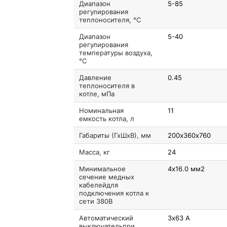
Диапазон
5-85
регулирования
теплоносителя, °C
Диапазон
5-40
регулирования
температуры воздуха,
°C
Давление
0.45
теплоносителя в
котле, мПа
Номинальная
11
емкость котла, л
Габариты (ГхШхВ), мм
200х360х760
Масса, кг
24
Минимальное
4х16.0 мм2
сечение медных
кабелейдля
подключения котла к
сети 380В
Автоматический
3х63 А
выключательпри