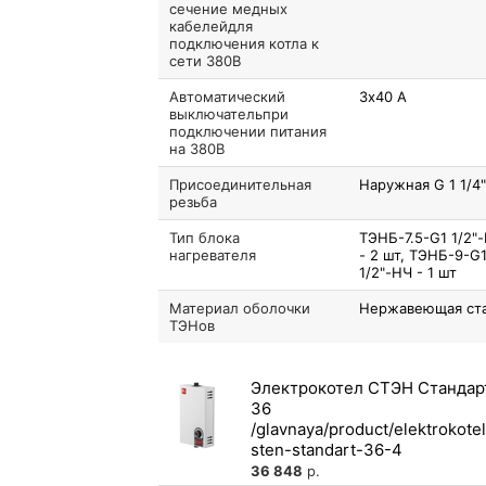
сечение медных
кабелейдля
подключения котла к
сети 380В
Автоматический
3х40 А
выключательпри
подключении питания
на 380В
Присоединительная
Наружная G 1 1/4"
резьба
Тип блока
ТЭНБ-7.5-G1 1/2"
нагревателя
- 2 шт, ТЭНБ-9-G
1/2"-НЧ - 1 шт
Материал оболочки
Нержавеющая ст
ТЭНов
Электрокотел СТЭН Стандар
36
36 848
р.